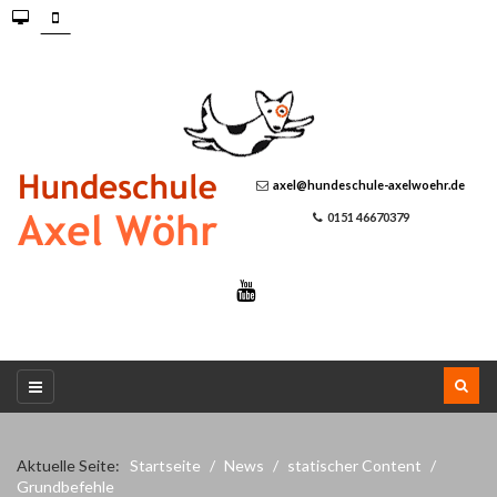
axel@hundeschule-axelwoehr.de
0151 46670379
Aktuelle Seite:
Startseite
News
statischer Content
Grundbefehle